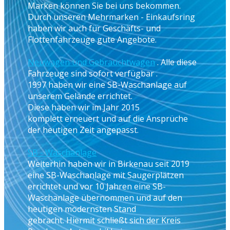
Marken können Sie bei uns bekommen.
Durch unseren Mehrmarken - Einkaufsring
haben wir auch für Geschäfts- und
Flottenfahrzeuge gute Angebote.
Neuwagen und Gebrauchtwagen
. Alle diese
Fahrzeuge sind sofort verfügbar .
1997 haben wir eine SB-Waschanlage auf
unserem Gelände errichtet.
Diese haben wir im Jahr 2015
komplett erneuert und auf die Ansprüche
der heutigen Zeit angepasst.
SB - Waschanlage
Weiterhin haben wir in Birkenau seit 2019
eine SB-Waschanlage mit Saugerplätzen
errichtet und vor 10 Jahren eine SB-
Waschanlage übernommen und auf den
heutigen modernsten Stand
gebracht. Hiermit schließt sich der Kreis